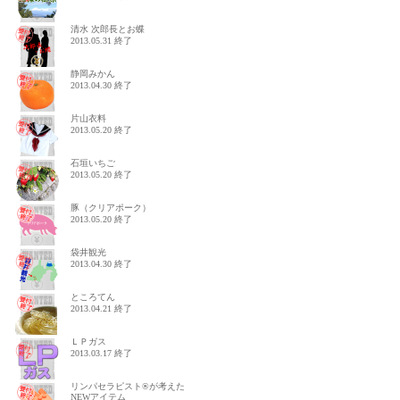
清水 次郎長とお蝶
2013.05.31 終了
静岡みかん
2013.04.30 終了
片山衣料
2013.05.20 終了
石垣いちご
2013.05.20 終了
豚（クリアポーク）
2013.05.20 終了
袋井観光
2013.04.30 終了
ところてん
2013.04.21 終了
ＬＰガス
2013.03.17 終了
リンパセラピスト®が考えた
NEWアイテム