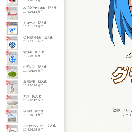
2018.07.22 終了
株式会社PROUD 擬人化
2018.03.18 終了
ドローン 擬人化
2017.11.08 終了
松坂屋静岡店 擬人化
2017.10.31 終了
清水港 擬人化
2017.08.20 終了
静岡抹茶 擬人化
2017.04.30 終了
送電鉄塔 擬人化
2017.02.28 終了
大輝 擬人化
2017.02.12 終了
絵師：パン
教習所 擬人化
2016.09.04 終了
２０
おたけせんべい 擬人化
2016.03.06 終了