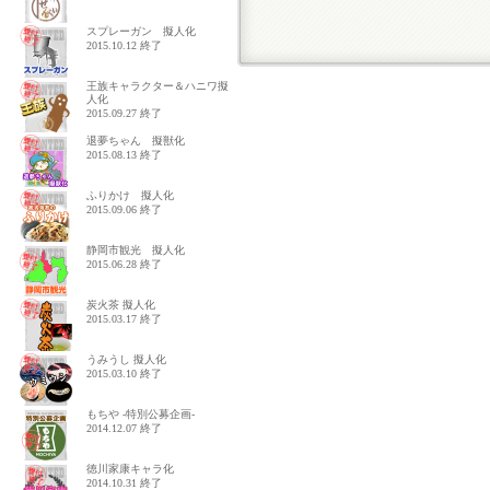
スプレーガン 擬人化
2015.10.12 終了
王族キャラクター＆ハニワ擬
人化
2015.09.27 終了
退夢ちゃん 擬獣化
2015.08.13 終了
ふりかけ 擬人化
2015.09.06 終了
静岡市観光 擬人化
2015.06.28 終了
炭火茶 擬人化
2015.03.17 終了
うみうし 擬人化
2015.03.10 終了
もちや -特別公募企画-
2014.12.07 終了
徳川家康キャラ化
2014.10.31 終了