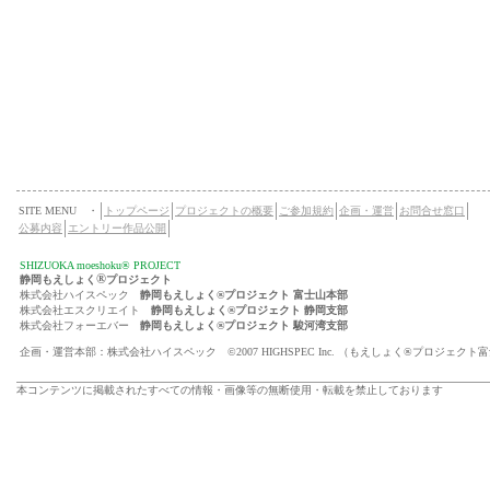
SITE MENU ・
トップページ
プロジェクトの概要
ご参加規約
企画・運営
お問合せ窓口
公募内容
エントリー作品公開
SHIZUOKA moeshoku® PROJECT
®
静岡もえしょく
プロジェクト
株式会社ハイスペック
静岡もえしょく®プロジェクト 富士山本部
株式会社エスクリエイト
静岡もえしょく®プロジェクト 静岡支部
株式会社フォーエバー
静岡もえしょく®プロジェクト 駿河湾支部
企画・運営本部：株式会社ハイスペック ©2007 HIGHSPEC Inc. （もえしょく®プロジェクト
本コンテンツに掲載されたすべての情報・画像等の無断使用・転載を禁止しております