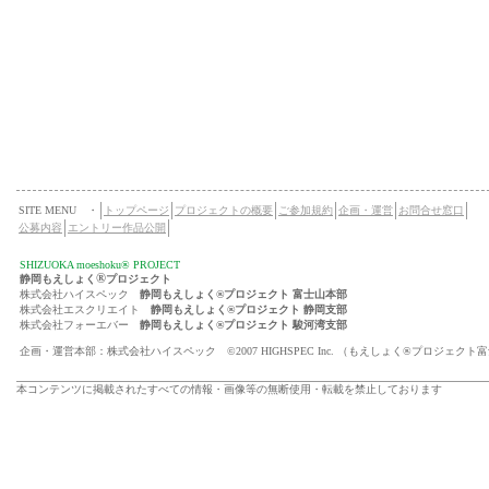
SITE MENU ・
トップページ
プロジェクトの概要
ご参加規約
企画・運営
お問合せ窓口
公募内容
エントリー作品公開
SHIZUOKA moeshoku® PROJECT
®
静岡もえしょく
プロジェクト
株式会社ハイスペック
静岡もえしょく®プロジェクト 富士山本部
株式会社エスクリエイト
静岡もえしょく®プロジェクト 静岡支部
株式会社フォーエバー
静岡もえしょく®プロジェクト 駿河湾支部
企画・運営本部：株式会社ハイスペック ©2007 HIGHSPEC Inc. （もえしょく®プロジェクト
本コンテンツに掲載されたすべての情報・画像等の無断使用・転載を禁止しております