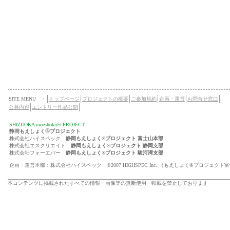
SITE MENU ・
トップページ
プロジェクトの概要
ご参加規約
企画・運営
お問合せ窓口
公募内容
エントリー作品公開
SHIZUOKA moeshoku® PROJECT
®
静岡もえしょく
プロジェクト
株式会社ハイスペック
静岡もえしょく®プロジェクト 富士山本部
株式会社エスクリエイト
静岡もえしょく®プロジェクト 静岡支部
株式会社フォーエバー
静岡もえしょく®プロジェクト 駿河湾支部
企画・運営本部：株式会社ハイスペック ©2007 HIGHSPEC Inc. （もえしょく®プロジェクト
本コンテンツに掲載されたすべての情報・画像等の無断使用・転載を禁止しております