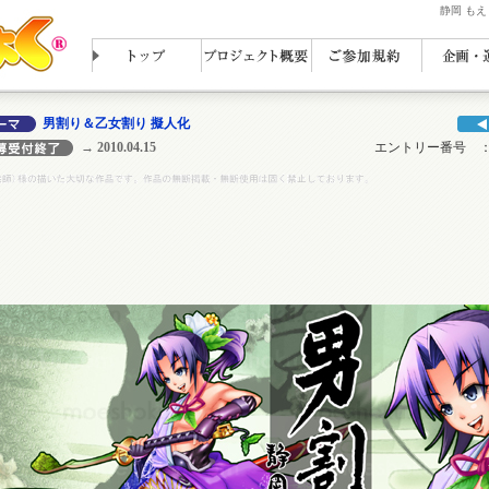
静岡 も
男割り＆乙女割り 擬人化
→ 2010.04.15
エントリー番号 ： N