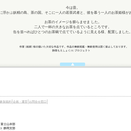
今は昔。
に浮かぶ妖精の島、茶の国。そこに一人の若茶武者と、彼を慕う一人のお茶姫様が
お茶のイメージを膨らませま した。
二人で一杯の大きなお茶を点ているところです。
缶を並べればひとつのお茶碗で点てているように見える様、配置しました
参加規約
企画・運営
お問合せ窓口
 富士山本部
ト 静岡支部