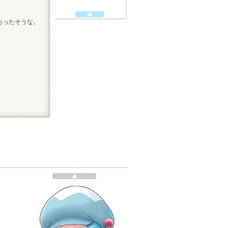
おったそうな。
。