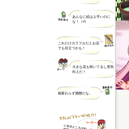
あんなに絵は上手いのに
な！（ｲﾋ
これだけカラフルだとお店
でも目立つかも！
大きな花も咲いてるし景気
向上だ！
相変わらず満開だな。