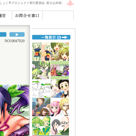
®
えしょく
プロジェクト実行委員会 -富士山本部-
O10047020