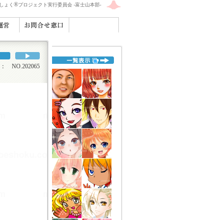
®
えしょく
プロジェクト実行委員会 -富士山本部-
NO.202065