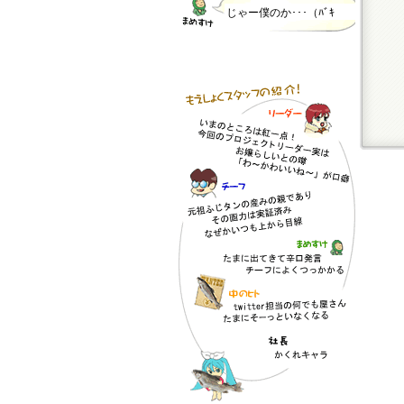
じゃー僕のか･･･（ﾊﾞｷ