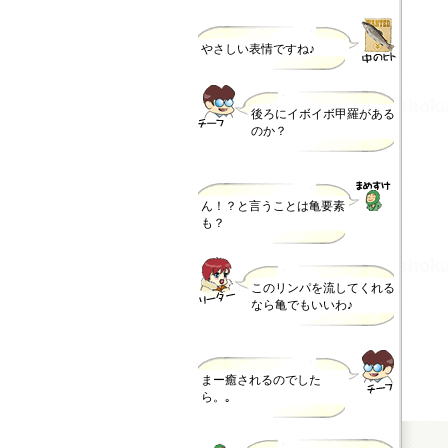
やさしい表情ですね♪
後ろにイボイボ甲羅がある
のか？
ん！？と言うことは亀要素
も？
このリンパを流してくれる
なら亀でもいいわ♪
まー癒されるのでした
ら。｡