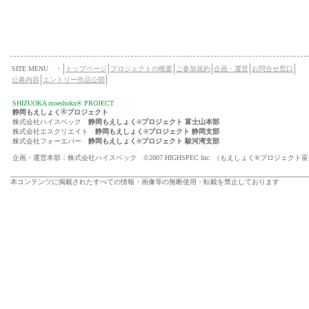
SITE MENU ・
トップページ
プロジェクトの概要
ご参加規約
企画・運営
お問合せ窓口
公募内容
エントリー作品公開
SHIZUOKA moeshoku® PROJECT
®
静岡もえしょく
プロジェクト
株式会社ハイスペック
静岡もえしょく®プロジェクト 富士山本部
株式会社エスクリエイト
静岡もえしょく®プロジェクト 静岡支部
株式会社フォーエバー
静岡もえしょく®プロジェクト 駿河湾支部
企画・運営本部：株式会社ハイスペック ©2007 HIGHSPEC Inc. （もえしょく®プロジェクト
本コンテンツに掲載されたすべての情報・画像等の無断使用・転載を禁止しております