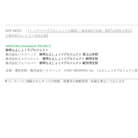
SITE MENU ・
トップページ
プロジェクトの概要
ご参加規約
企画・運営
お問合せ窓口
公募内容
エントリー作品公開
SHIZUOKA moeshoku® PROJECT
®
静岡もえしょく
プロジェクト
株式会社ハイスペック
静岡もえしょく®プロジェクト 富士山本部
株式会社エスクリエイト
静岡もえしょく®プロジェクト 静岡支部
株式会社フォーエバー
静岡もえしょく®プロジェクト 駿河湾支部
企画・運営本部：株式会社ハイスペック ©2007 HIGHSPEC Inc. （もえしょく®プロジェクト
本コンテンツに掲載されたすべての情報・画像等の無断使用・転載を禁止しております