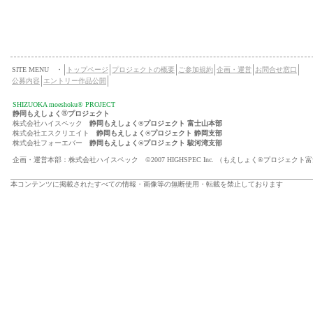
SITE MENU ・
トップページ
プロジェクトの概要
ご参加規約
企画・運営
お問合せ窓口
公募内容
エントリー作品公開
SHIZUOKA moeshoku® PROJECT
®
静岡もえしょく
プロジェクト
株式会社ハイスペック
静岡もえしょく®プロジェクト 富士山本部
株式会社エスクリエイト
静岡もえしょく®プロジェクト 静岡支部
株式会社フォーエバー
静岡もえしょく®プロジェクト 駿河湾支部
企画・運営本部：株式会社ハイスペック ©2007 HIGHSPEC Inc. （もえしょく®プロジェクト
本コンテンツに掲載されたすべての情報・画像等の無断使用・転載を禁止しております