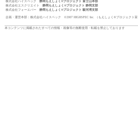
株式会社ハイスペック
静岡もえしょく®プロジェクト 富士山本部
株式会社エスクリエイト
静岡もえしょく®プロジェクト 静岡支部
株式会社フォーエバー
静岡もえしょく®プロジェクト 駿河湾支部
企画・運営本部：株式会社ハイスペック ©2007 HIGHSPEC Inc. （もえしょく®プロジェクト
本コンテンツに掲載されたすべての情報・画像等の無断使用・転載を禁止しております