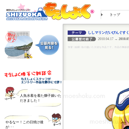
ししマリンだいびんぐすく
2010.04.17
→ 2010.05
人魚水着を着た獅子娘いた
だきました！
やるなー！この日焼け後
が･･･