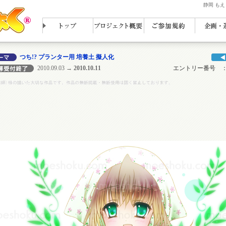
静岡 も
つち!? プランター用 培養土 擬人化
2010.09.03
→ 2010.10.11
エントリー番号 ： N