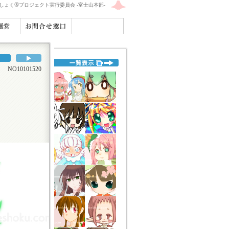
®
えしょく
プロジェクト実行委員会 -富士山本部-
O10101520