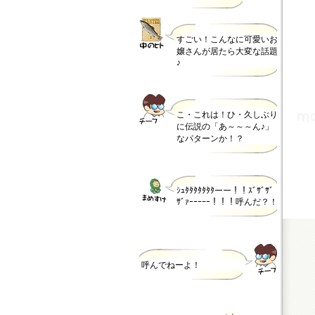
すごい！こんなに可愛いお
嬢さんが居たら大変な話題
♪
こ・これは！ひ・久しぶり
に伝説の「あ～～～ん♪」
なパターンか！？
ｼｭﾀﾀﾀﾀﾀﾀﾀーー！！ｽﾞｻﾞｻﾞ
ｻﾞｧｰｰｰｰｰ！！！呼んだ？！
呼んでねーよ！