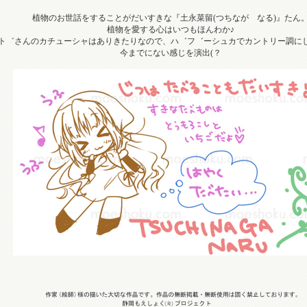
植物のお世話をすることがだいすきな『土永菜留(つちなが なる)』たん
植物を愛する心はいつもほんわか♪
ト゛さんのカチューシャはありきたりなので、ハ゛フ゛ーシュカでカントリー調に
今までにない感じを演出(？