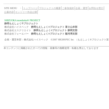
SITE MENU ・
トップページ
プロジェクトの概要
ご参加規約
企画・運営
お問合せ窓口
公募内容
エントリー作品公開
SHIZUOKA moeshoku® PROJECT
®
静岡もえしょく
プロジェクト
株式会社ハイスペック
静岡もえしょく®プロジェクト 富士山本部
株式会社エスクリエイト
静岡もえしょく®プロジェクト 静岡支部
株式会社フォーエバー
静岡もえしょく®プロジェクト 駿河湾支部
企画・運営本部：株式会社ハイスペック ©2007 HIGHSPEC Inc. （もえしょく®プロジェクト
本コンテンツに掲載されたすべての情報・画像等の無断使用・転載を禁止しております