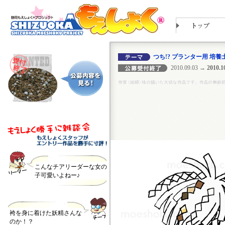
つち!? プランター用 培養
2010.09.03
→ 2010.10
こんなチアリーダーな女の
子可愛いよねー♪
袴を身に着けた妖精さんな
のか！？