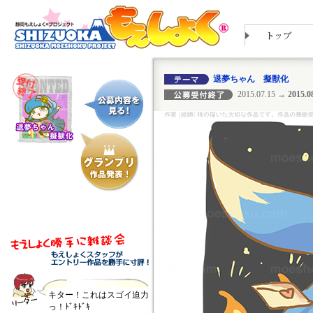
退夢ちゃん 擬獣化
2015.07.15
→ 2015.08
キター！これはスゴイ迫力
っ！ﾄﾞｷﾄﾞｷ