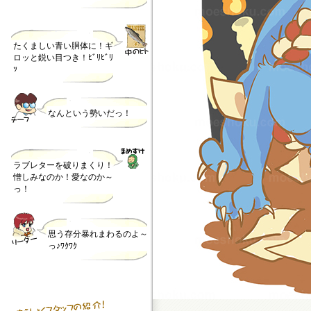
たくましい青い胴体に！ギ
ロッと鋭い目つき！ﾋﾞﾘﾋﾞﾘ
ｯ
なんという勢いだっ！
ラブレターを破りまくり！
憎しみなのか！愛なのか～
っ！
思う存分暴れまわるのよ～
っ♪ﾜｸﾜｸ