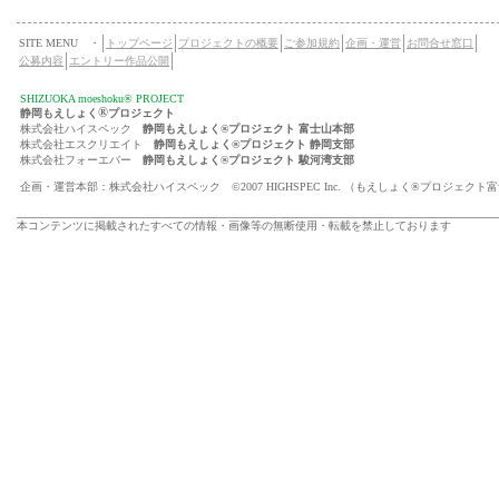
SITE MENU ・
トップページ
プロジェクトの概要
ご参加規約
企画・運営
お問合せ窓口
公募内容
エントリー作品公開
SHIZUOKA moeshoku® PROJECT
®
静岡もえしょく
プロジェクト
株式会社ハイスペック
静岡もえしょく®プロジェクト 富士山本部
株式会社エスクリエイト
静岡もえしょく®プロジェクト 静岡支部
株式会社フォーエバー
静岡もえしょく®プロジェクト 駿河湾支部
企画・運営本部：株式会社ハイスペック ©2007 HIGHSPEC Inc. （もえしょく®プロジェクト
本コンテンツに掲載されたすべての情報・画像等の無断使用・転載を禁止しております