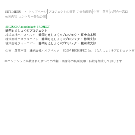
SITE MENU ・
トップページ
プロジェクトの概要
ご参加規約
企画・運営
お問合せ窓口
公募内容
エントリー作品公開
SHIZUOKA moeshoku® PROJECT
®
静岡もえしょく
プロジェクト
株式会社ハイスペック
静岡もえしょく®プロジェクト 富士山本部
株式会社エスクリエイト
静岡もえしょく®プロジェクト 静岡支部
株式会社フォーエバー
静岡もえしょく®プロジェクト 駿河湾支部
企画・運営本部：株式会社ハイスペック ©2007 HIGHSPEC Inc. （もえしょく®プロジェクト
本コンテンツに掲載されたすべての情報・画像等の無断使用・転載を禁止しております