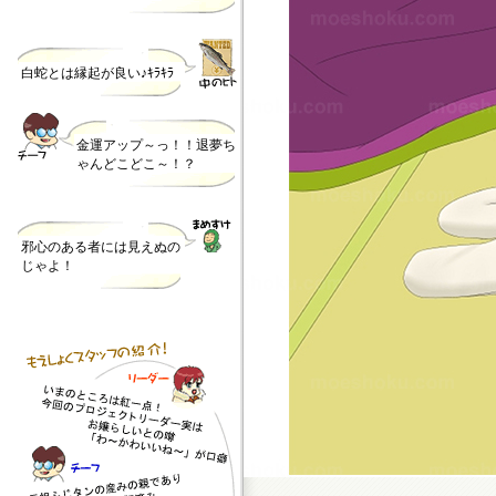
白蛇とは縁起が良い♪ｷﾗｷﾗ
金運アップ～っ！！退夢ち
ゃんどこどこ～！？
邪心のある者には見えぬの
じゃよ！