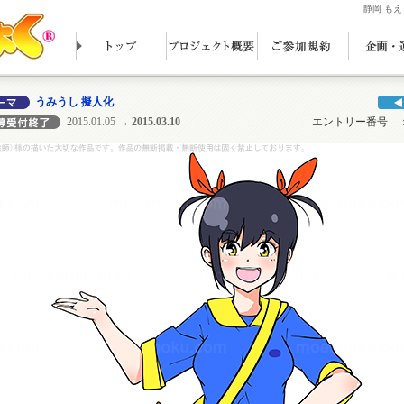
静岡 も
うみうし 擬人化
2015.01.05
→ 2015.03.10
エントリー番号 ： N