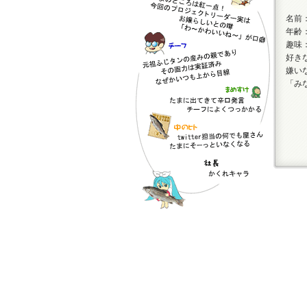
名前
年齢
趣味
好き
嫌い
「み