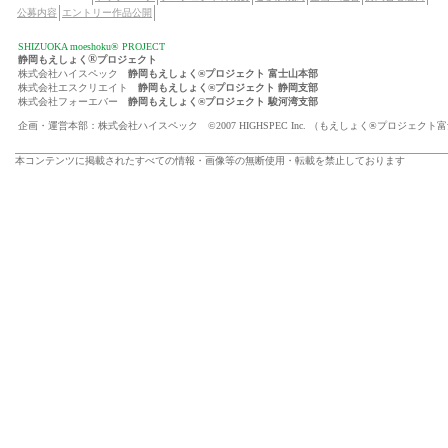
公募内容
エントリー作品公開
SHIZUOKA moeshoku® PROJECT
®
静岡もえしょく
プロジェクト
株式会社ハイスペック
静岡もえしょく®プロジェクト 富士山本部
株式会社エスクリエイト
静岡もえしょく®プロジェクト 静岡支部
株式会社フォーエバー
静岡もえしょく®プロジェクト 駿河湾支部
企画・運営本部：株式会社ハイスペック ©2007 HIGHSPEC Inc. （もえしょく®プロジェクト
本コンテンツに掲載されたすべての情報・画像等の無断使用・転載を禁止しております