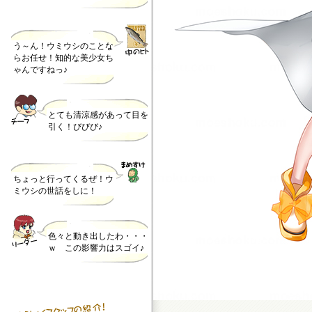
う～ん！ウミウシのことな
らお任せ！知的な美少女ち
ゃんですねっ♪
とても清涼感があって目を
引く！びびび♪
ちょっと行ってくるぜ！ウ
ミウシの世話をしに！
色々と動き出したわ・・・
ｗ この影響力はスゴイ♪