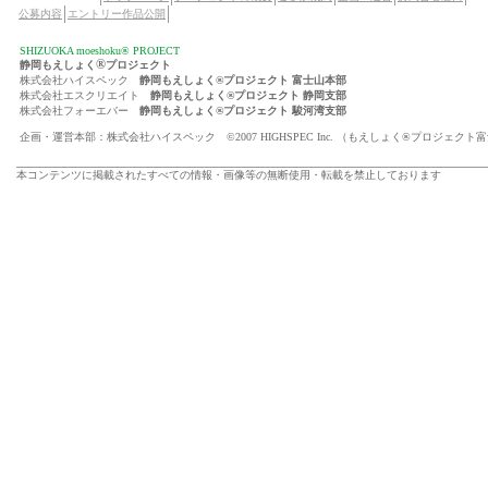
公募内容
エントリー作品公開
SHIZUOKA moeshoku® PROJECT
®
静岡もえしょく
プロジェクト
株式会社ハイスペック
静岡もえしょく®プロジェクト 富士山本部
株式会社エスクリエイト
静岡もえしょく®プロジェクト 静岡支部
株式会社フォーエバー
静岡もえしょく®プロジェクト 駿河湾支部
企画・運営本部：株式会社ハイスペック ©2007 HIGHSPEC Inc. （もえしょく®プロジェクト
本コンテンツに掲載されたすべての情報・画像等の無断使用・転載を禁止しております