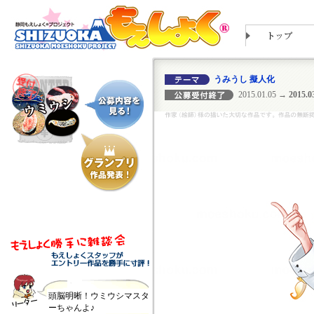
うみうし 擬人化
2015.01.05
→ 2015.03
頭脳明晰！ウミウシマスタ
ーちゃんよ♪