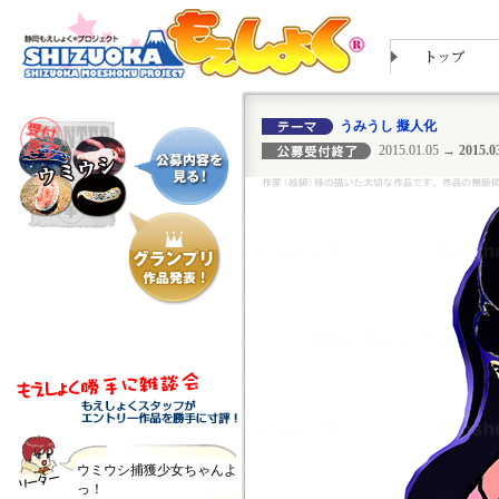
うみうし 擬人化
2015.01.05
→ 2015.03
ウミウシ捕獲少女ちゃんよ
っ！