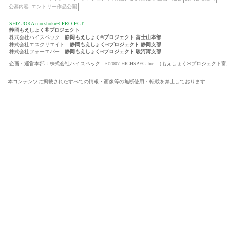
公募内容
エントリー作品公開
SHIZUOKA moeshoku® PROJECT
®
静岡もえしょく
プロジェクト
株式会社ハイスペック
静岡もえしょく®プロジェクト 富士山本部
株式会社エスクリエイト
静岡もえしょく®プロジェクト 静岡支部
株式会社フォーエバー
静岡もえしょく®プロジェクト 駿河湾支部
企画・運営本部：株式会社ハイスペック ©2007 HIGHSPEC Inc. （もえしょく®プロジェクト
本コンテンツに掲載されたすべての情報・画像等の無断使用・転載を禁止しております