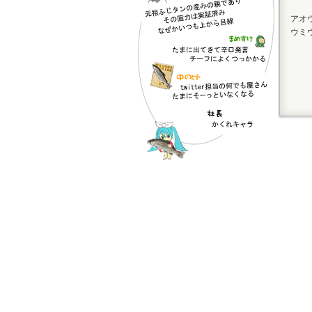
アオ
ウミ