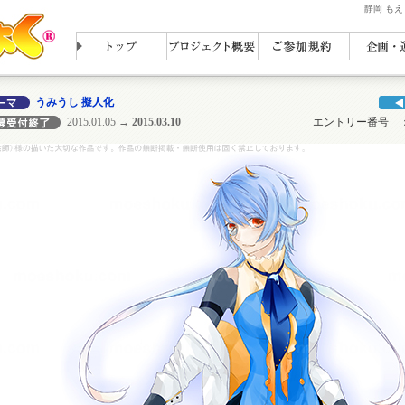
静岡 も
うみうし 擬人化
2015.01.05
→ 2015.03.10
エントリー番号 ： N