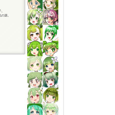
子。
気の源。