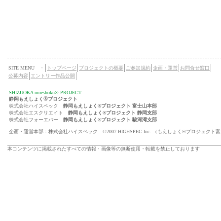
SITE MENU ・
トップページ
プロジェクトの概要
ご参加規約
企画・運営
お問合せ窓口
公募内容
エントリー作品公開
SHIZUOKA moeshoku® PROJECT
®
静岡もえしょく
プロジェクト
株式会社ハイスペック
静岡もえしょく®プロジェクト 富士山本部
株式会社エスクリエイト
静岡もえしょく®プロジェクト 静岡支部
株式会社フォーエバー
静岡もえしょく®プロジェクト 駿河湾支部
企画・運営本部：株式会社ハイスペック ©2007 HIGHSPEC Inc. （もえしょく®プロジェクト
本コンテンツに掲載されたすべての情報・画像等の無断使用・転載を禁止しております