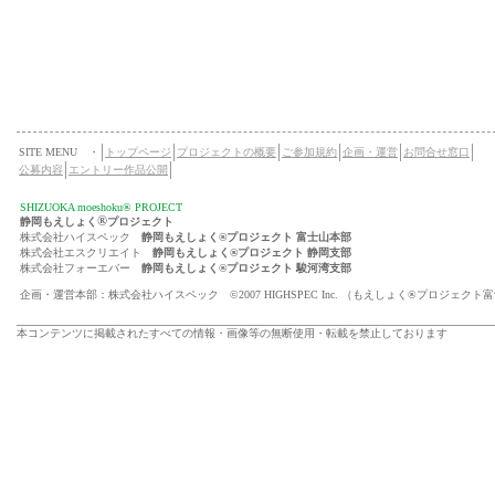
SITE MENU ・
トップページ
プロジェクトの概要
ご参加規約
企画・運営
お問合せ窓口
公募内容
エントリー作品公開
SHIZUOKA moeshoku® PROJECT
®
静岡もえしょく
プロジェクト
株式会社ハイスペック
静岡もえしょく®プロジェクト 富士山本部
株式会社エスクリエイト
静岡もえしょく®プロジェクト 静岡支部
株式会社フォーエバー
静岡もえしょく®プロジェクト 駿河湾支部
企画・運営本部：株式会社ハイスペック ©2007 HIGHSPEC Inc. （もえしょく®プロジェクト
本コンテンツに掲載されたすべての情報・画像等の無断使用・転載を禁止しております